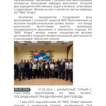
направлениям, связанным с разработкой многосредных
аппаратов. Выпускники кафедры выполняют большой
круг народнохозяйственных задач в космосе, атмосфере
и гидросфере. Многие из них становятся частью команды
АО "МКБ "Искра".
Коллектив предприятия поздравляет всех
выпускников с успешной защитой ВКР! Выполненный на
высоком профессиональном уровне проект - это всегда
длительная, кропотливая работа, требующая
неординарности мышления и творческого подхода. А
О
"МКБ "Искра" желает новым специалистам высоких
достижений в будущей профессиональной деятельности
и реализации творческих планов!
08.05.2024
07.05.2024 г. ШАХМАТНЫЙ ТУРНИР С
УЧАСТИЕМ РАБОТНИКОВ АО "МКБ "ИСКРА",
ПОСВЯЩЕННЫЙ ПРАЗДНОВАНИЮ ДНЯ ПОБЕДЫ
7 мая 2024 года работники АО "МКБ "Искра" приняли
участие в шахматном турнире, посвященном 79-й