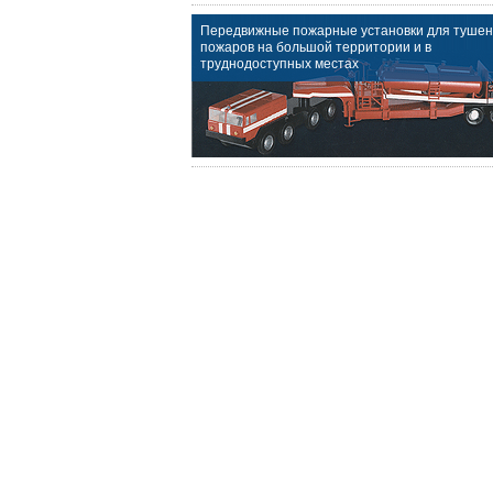
Передвижные пожарные установки для туше
пожаров на большой территории и в
труднодоступных местах