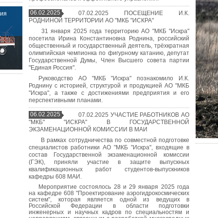
06.02.2025
07.02.2025 ПОСЕЩЕНИЕ И.К.
ния
РОДНИНОЙ ТЕРРИТОРИИ АО "МКБ "ИСКРА"
31 января 2025 года территорию АО "МКБ "Искра"
посетила Ирина Константиновна Роднина, российский
общественный и государственный деятель, трёхкратная
олимпийская чемпионка по фигурному катанию, депутат
Государственной Думы, Член Высшего совета партии
"Единая Россия".
Руководство АО "МКБ "Искра" познакомило И.К.
Роднину с историей, структурой и продукцией АО "МКБ
"Искра", а также с достижениями предприятия и его
перспективными планами.
06.02.2025
07.02.2025 УЧАСТИЕ РАБОТНИКОВ АО
"МКБ" "ИСКРА" В ГОСУДАРСТВЕННОЙ
ЭКЗАМЕНАЦИОННОЙ КОМИССИИ В МАИ
В рамках сотрудничества по совместной подготовке
специалистов работники АО "МКБ "Искра", входящие в
состав Государственной экзаменационной комиссии
(ГЭК), приняли участие в защите выпускных
квалификационных работ студентов-выпускников
кафедры 608 МАИ.
Мероприятие состоялось 28 и 29 января 2025 года
на кафедре 608 "Проектирование аэрогидрокосмических
систем", которая является одной из ведущих в
Российской Федерации в области подготовки
инженерных и научных кадров по специальностям и