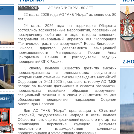
06.04.2026
АО "МКБ "ИСКРА" - 80 ЛЕТ
22 марта 2026 года АО "МКБ "Искра" исполнилось 80
лет.
24 марта 2026 года на территории Общества
состоялись торжественные мероприятия, посвященные
праздничному событию, в ходе которых коллектив
поздравили генеральный директор АО "Корпорация
"Тактическое ракетное вооружение" Борис Викторович
Обносов, директор департамента авиационной
промышленности Минпромторга России Анна
я
Григорьевна Панина и руководители ведущих
Z-Н
предприятий ОПК России.
К своему юбилею Общество достигло высоких
производственных и экономических результатов,
которые были отмечены Указом Президента Российской
Федерации от 04.11.2025 г., согласно которому АО "МКБ
"Искра" за высокие достижения в области разработки,
производства новейших образцов вооружения,
специальной техники и в связи с 80-летием со дня
акет-
образования предприятия, награждено Орденом
Александра Невского.
Для АО "МКБ "Искра", организации с 80-летней
историей, государственная награда в честь юбилея
Общества - это оценка достижений прошлого и старт на
реализацию перспектив будущего, результат
многолетнего взаимодействия коллектива
профессионалов и эффективного управления.