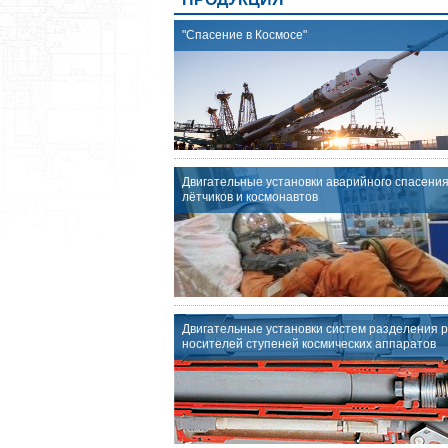
"Спасение в Космосе"
Двигательные установки аварийного спасени
лётчиков и космонавтов
Двигательные установки систем разделения р
носителей ступеней космических аппаратов