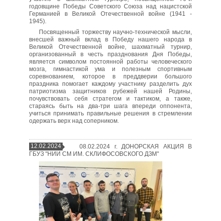
годовщине Победы Советского Союза над нацистской
Германией в Великой Отечественной войне (1941 -
1945).
Посвященный торжеству научно-технической мысли,
внесшей важный вклад в Победу нашего народа в
Великой Отечественной войне, шахматный турнир,
организованный в честь празднования Дня Победы,
является символом постоянной работы человеческого
мозга, гимнастикой ума и полезным спортивным
соревнованием, которое в преддверии большого
праздника помогает каждому участнику разделить дух
патриотизма защитников рубежей нашей Родины,
почувствовать себя стратегом и тактиком, а также,
стараясь быть на два-три шага впереди оппонента,
учиться принимать правильные решения в стремлении
одержать верх над соперником.
12.02.2024
08.02.2024 г. ДОНОРСКАЯ АКЦИЯ В
ГБУЗ "НИИ СМ ИМ. СКЛИФОСОВСКОГО ДЗМ"